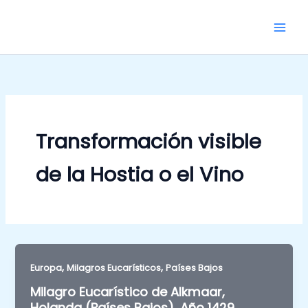
Skip
to
content
Transformación visible
de la Hostia o el Vino
,
,
Europa
Milagros Eucarísticos
Países Bajos
Milagro Eucarístico de Alkmaar,
Holanda (Países Bajos), Año 1429