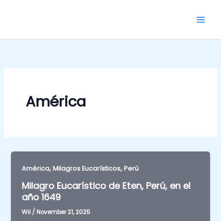
Skip
to
content
América
,
,
América
Milagros Eucarísticos
Perú
Milagro Eucarístico de Eten, Perú, en el
año 1649
Wil
/
November 21, 2025