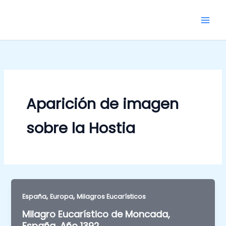
Skip
to
content
Aparición de imagen
sobre la Hostia
,
,
España
Europa
Milagros Eucarísticos
Milagro Eucarístico de Moncada,
España, Año 1392