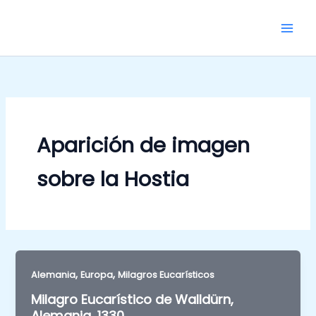
Skip
to
content
Aparición de imagen
sobre la Hostia
,
,
Alemania
Europa
Milagros Eucarísticos
Milagro Eucarístico de Walldürn,
Alemania, 1330