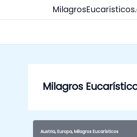
Skip
MilagrosEucaristico
to
content
Milagros Eucarístic
,
,
Austria
Europa
Milagros Eucarísticos