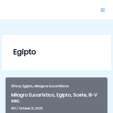
Skip
to
content
Egipto
,
,
África
Egipto
Milagros Eucarísticos
Milagro Eucarístico, Egipto, Scete, III-V
sec.
Wil
/
October 21, 2025