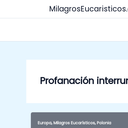
Skip
MilagrosEucaristico
to
content
Profanación interr
,
,
Europa
Milagros Eucarísticos
Polonia