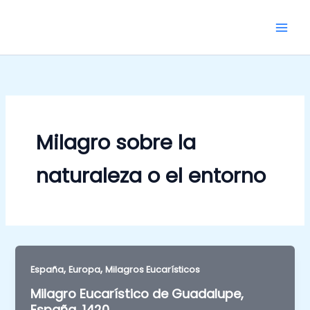
Skip
to
content
Milagro sobre la
naturaleza o el entorno
,
,
España
Europa
Milagros Eucarísticos
Milagro Eucarístico de Guadalupe,
España, 1420