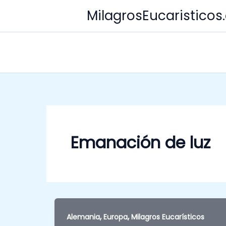
Skip
MilagrosEucaristico
to
content
Emanación de luz
,
,
Alemania
Europa
Milagros Eucarísticos