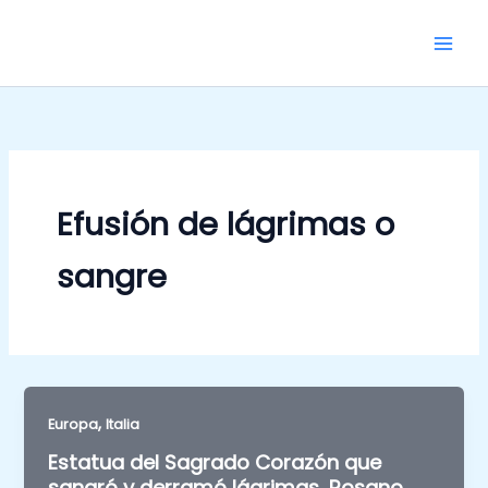
Skip
to
content
Efusión de lágrimas o
sangre
,
Europa
Italia
Estatua del Sagrado Corazón que
sangró y derramó lágrimas, Rosano,