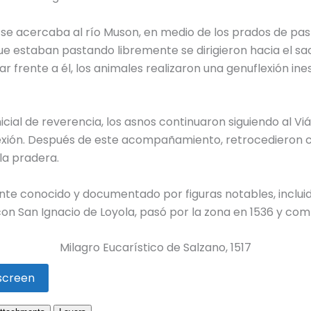
se acercaba al río Muson, en medio de los prados de pas
que estaban pastando libremente se dirigieron hacia el s
r frente a él, los animales realizaron una genuflexión ine
cial de reverencia, los asnos continuaron siguiendo al Viá
lexión. Después de este acompañamiento, retrocedieron 
la pradera.
te conocido y documentado por figuras notables, incluido 
 con San Ignacio de Loyola, pasó por la zona en 1536 y co
Milagro Eucarístico de Salzano, 1517
lscreen