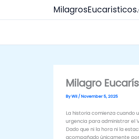
Skip
MilagrosEucaristico
to
content
Milagro Eucarís
By
Wil
/
November 5, 2025
La historia comienza cuando u
urgencia para administrar el V
Dado que ni la hora ni la est
acompañado únicamente por 