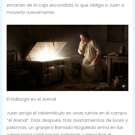
emanan de la caja escondida, lo que obliga a Juan a
moverla nuevamente.
El Hallazgo en el Arenal
Juan arroja el tabernáculo en unas ruinas en el campo
“el Arenal”. Días después, tras avistamientos de luces y
palomas, un granjero llamado Nogaledo entra en las
ruinas para capturar las palomas y descubre el