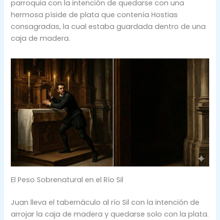
parroquia con la intención de quedarse con una
hermosa píside de plata que contenía Hostias
consagradas, la cual estaba guardada dentro de una
caja de madera.
El Peso Sobrenatural en el Río Sil
Juan lleva el tabernáculo al río Sil con la intención de
arrojar la caja de madera y quedarse solo con la plata.