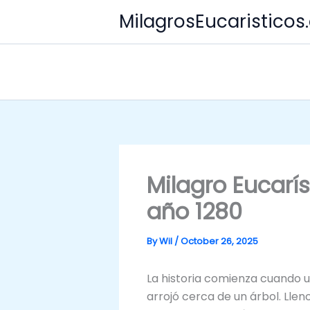
Skip
MilagrosEucaristico
to
content
Milagro Eucarí
año 1280
By
Wil
/
October 26, 2025
La historia comienza cuando 
arrojó cerca de un árbol. Llen